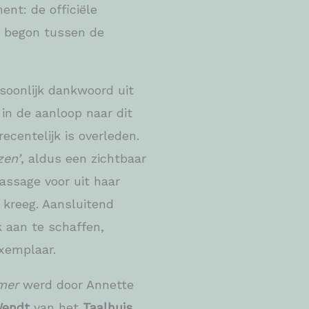
nt: de officiële
n begon tussen de
soonlijk dankwoord uit
n de aanloop naar dit
ecentelijk is overleden.
zen’
, aldus een zichtbaar
assage voor uit haar
kreeg. Aansluitend
 aan te schaffen,
exemplaar.
mer
werd door Annette
Wendt
van het
Taalhuis