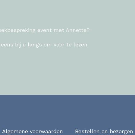
boekbespreking event met Annette?
eens bij u langs om voor te lezen.
Algemene voorwaarden
Bestellen en bezorgen