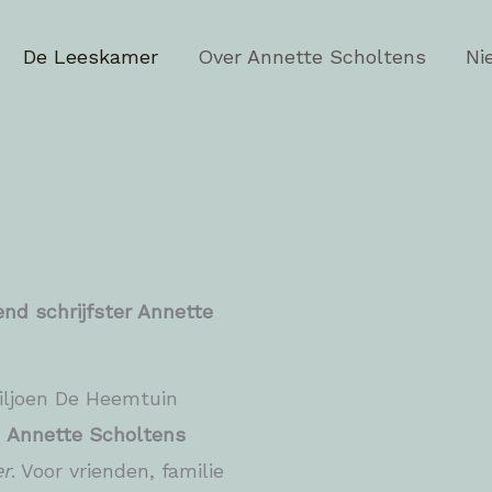
De Leeskamer
Over Annette Scholtens
Ni
nd schrijfster Annette
viljoen De Heemtuin
r
Annette Scholtens
r
. Voor vrienden, familie