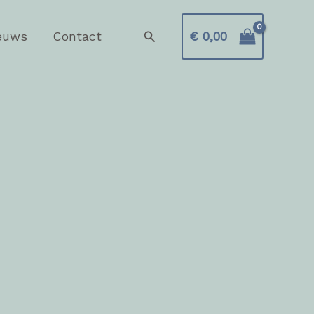
Zoeken
euws
Contact
€
0,00