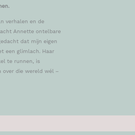
nen.
an verhalen en de
acht Annette ontelbare
 gedacht dat mijn eigen
met een glimlach. Haar
l te runnen, is
 over die wereld wél –