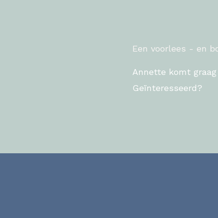
Een voorlees - en 
Annette komt graag 
Geïnteresseerd?