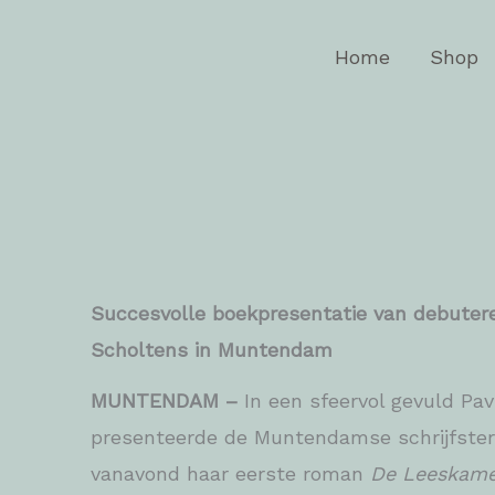
Ga
naar
Home
Shop
de
inhoud
Succesvolle boekpresentatie van debutere
Scholtens in Muntendam
MUNTENDAM –
In een sfeervol gevuld Pa
presenteerde de Muntendamse schrijfste
vanavond haar eerste roman
De Leeskame