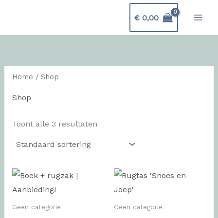
Ga
Z
Main
€
0,00
naar
o
Men
de
e
inhoud
k
e
Home
/ Shop
n
Shop
Toont alle 3 resultaten
Geen categorie
Geen categorie